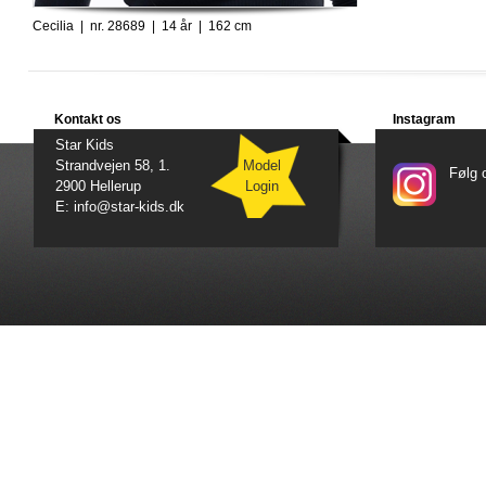
Cecilia | nr. 28689 | 14 år | 162 cm
Kontakt os
Instagram
Star Kids
Strandvejen 58, 1.
Model
Følg 
2900 Hellerup
Login
E: info@star-kids.dk