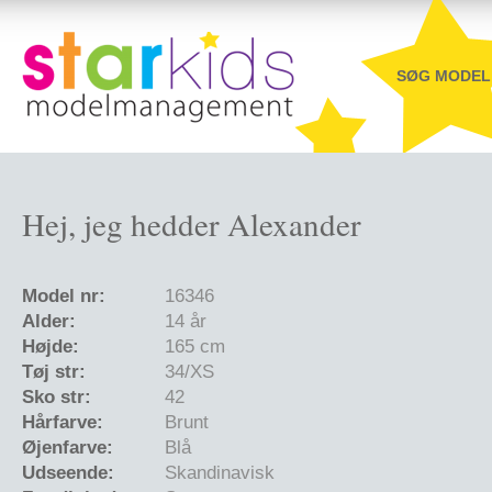
SØG MODEL
Hej, jeg hedder Alexander
Model nr:
16346
Alder:
14 år
Højde:
165 cm
Tøj str:
34/XS
Sko str:
42
Hårfarve:
Brunt
Øjenfarve:
Blå
Udseende:
Skandinavisk