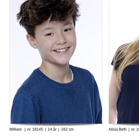
William | nr. 18145 | 14 år | 162 cm
Alicia Beth | nr.