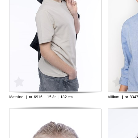
Massine | nr. 6916 | 15 år | 182 cm
Villiam | nr. 834