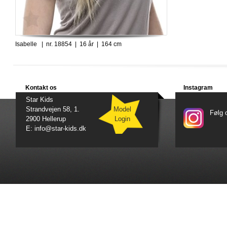
Isabelle | nr. 18854 | 16 år | 164 cm
Kontakt os
Instagram
Star Kids
Strandvejen 58, 1.
Model
Følg 
2900 Hellerup
Login
E: info@star-kids.dk