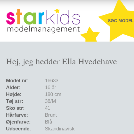
SØG MODEL
Hej, jeg hedder Ella Hvedehave
Model nr:
16633
Alder:
16 år
Højde:
180 cm
Tøj str:
38/M
Sko str:
41
Hårfarve:
Brunt
Øjenfarve:
Blå
Udseende:
Skandinavisk