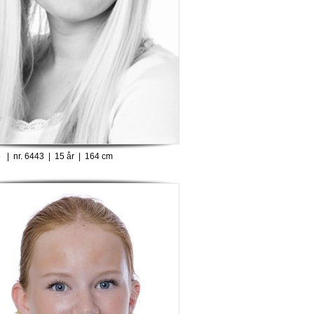
e | nr. 6443 | 15 år | 164 cm