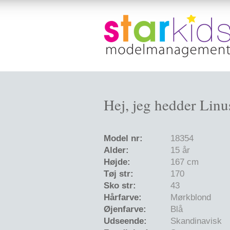
Hej, jeg hedder Linu
Model nr:
18354
Alder:
15 år
Højde:
167 cm
Tøj str:
170
Sko str:
43
Hårfarve:
Mørkblond
Øjenfarve:
Blå
Udseende:
Skandinavisk