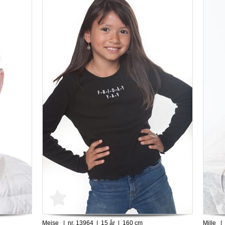
Mejse | nr. 13964 | 15 år | 160 cm
Mille |