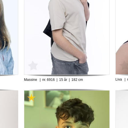
Liva | 
Massine | nr. 6916 | 15 år | 182 cm