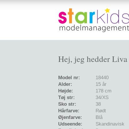
Hej, jeg hedder Liva
Model nr:
18440
Alder:
15 år
Højde:
178 cm
Tøj str:
34/XS
Sko str:
38
Hårfarve:
Rødt
Øjenfarve:
Blå
Udseende:
Skandinavisk