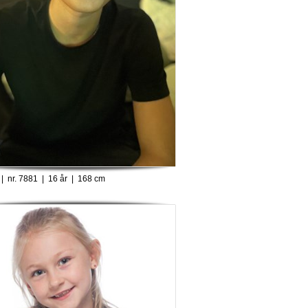
 | nr. 7881 | 16 år | 168 cm