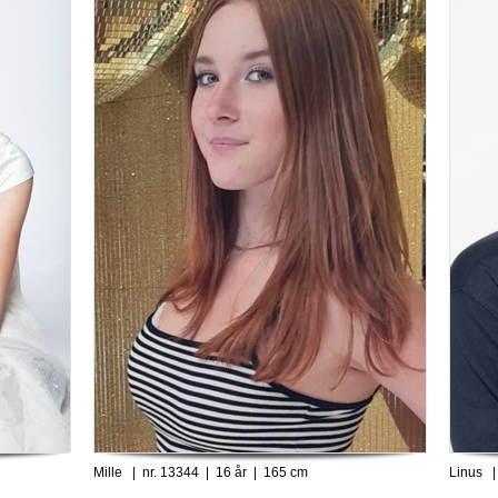
Mille | nr. 13344 | 16 år | 165 cm
Linus |