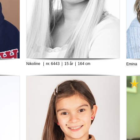
Nikoline | nr. 6443 | 15 år | 164 cm
Emina |